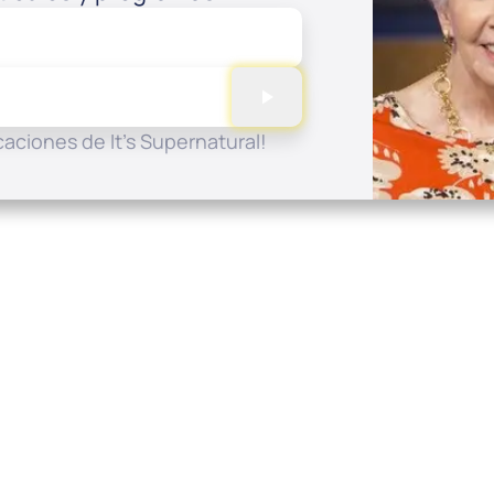
aciones de It's Supernatural!
Enlaces rápidos
Contác
Contacto
P.O. Box 
Solicitud de Oración
Charlott
Compartir Historia
spanish at