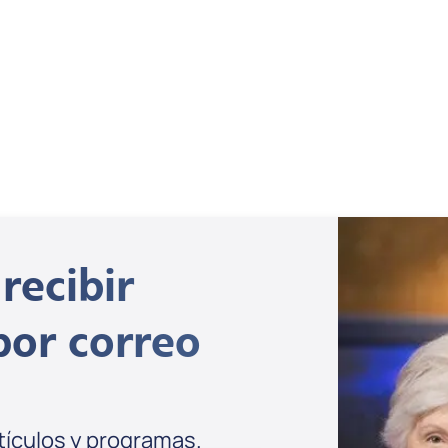
Jonathan Cahn
Ver todo
recibir
por correo
rtículos y programas.