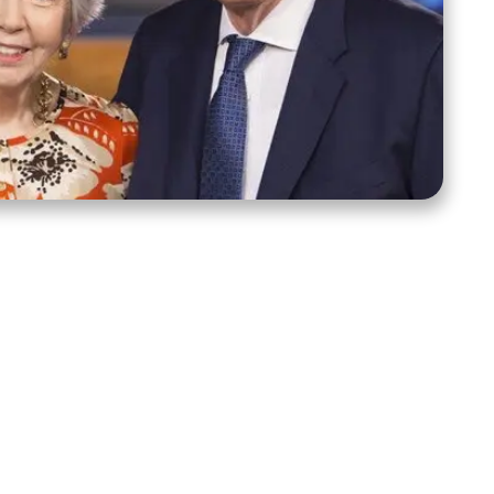
tanos
Mantente conectado
39222
e, NC 28278
 sidroth.org