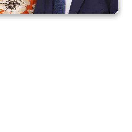
tanos
Mantente conectado
39222
e, NC 28278
 sidroth.org
echos reservados.