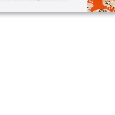
Enlaces rápidos
Contác
Contacto
P.O. Box 
Solicitud de Oración
Charlott
Compartir Historia
spanish at
 Sid Roth's It's Supernatural! and Messianic Vision. Todos los der
Diseñado y desarrollado por WITH LOVE INTERNET