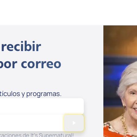
recibir
por correo
rtículos y programas.
aciones de It's Supernatural!